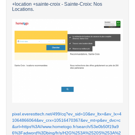
+location +sainte-croix - Sainte-Croix: Nos
Locations.
pixel.everesttech.net/499/cq?ev_sid=10&ev_ltx=&ev_lx=4
1064866064&ev_crx=10516470367&ev_mt=p&ev_dvc=c
&url=https%3A//www.hometogo.fr/search/53e0b50f19a9
6%3Fadword%3Dbing/fr/s/H2G%253A%2520S%253A%2