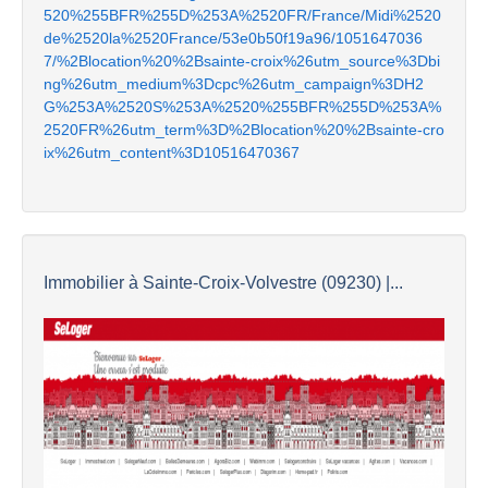
520%255BFR%255D%253A%2520FR/France/Midi%2520
de%2520la%2520France/53e0b50f19a96/1051647036
7/%2Blocation%20%2Bsainte-croix%26utm_source%3Dbi
ng%26utm_medium%3Dcpc%26utm_campaign%3DH2
G%253A%2520S%253A%2520%255BFR%255D%253A%
2520FR%26utm_term%3D%2Blocation%20%2Bsainte-cro
ix%26utm_content%3D10516470367
Immobilier à Sainte-Croix-Volvestre (09230) |...